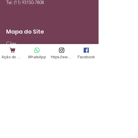
Tel:
(11) 93150-7808
Mapa do Site
Cães
Gatos
Ação do Cliente
WhatsApp
https://www.instagram.com/shopbicharadap
Facebook
Alimentação
Acessórios
Veterinário
Serviços
Institucional
Nossa História
Contato