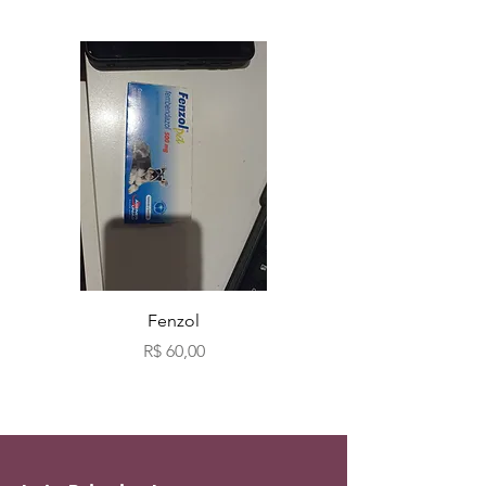
Fenzol
Bio fog clássicos c
Preço
R$ 60,00