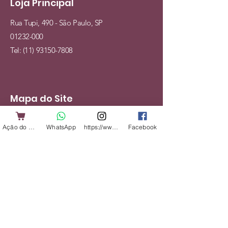
Loja Principal
Rua Tupi, 490 - São Paulo, SP
01232-000
Tel:
(11) 93150-7808
Mapa do Site
Cães
Ação do Cliente
WhatsApp
https://www.instagram.com/shopbicharadap
Facebook
Gatos
Alimentação
Acessórios
Veterinário
Serviços