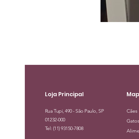
Loja Principal
Map
Rua Tupi, 490 - São Paulo, SP
Cães
01232-000
Gato
Tel: (11) 93150-7808
Alim