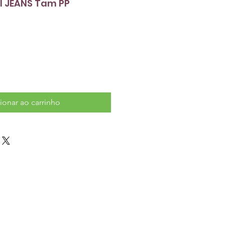
l JEANS Tam PP
ionar ao carrinho