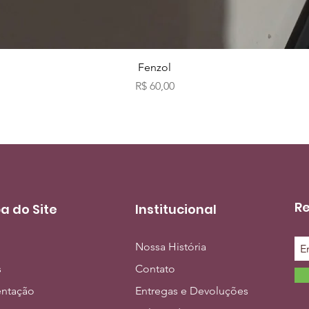
Visualização rápida
Fenzol
Preço
R$ 60,00
Re
a do Site
Institucional
Nossa História
s
Contato
entação
Entregas e Devoluções