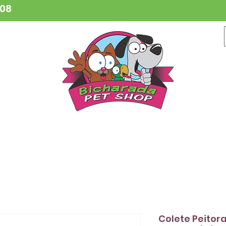
808
CESSÓRIOS
BRINQUEDOS
COLEIRAS
HIGIENE
VETER
Colete Peitor