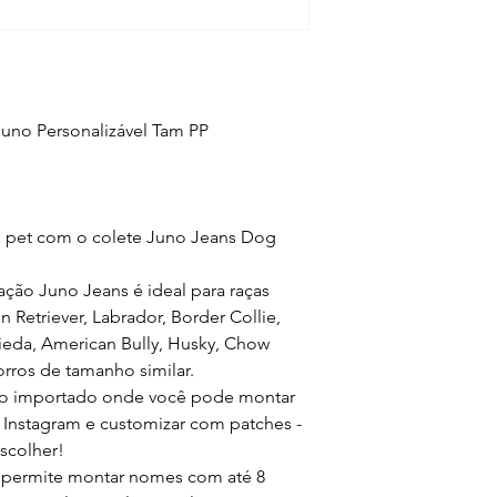
Juno Personalizável Tam PP
u pet com o colete Juno Jeans Dog
cação Juno Jeans é ideal para raças
Retriever, Labrador, Border Collie,
eda, American Bully, Husky, Chow
rros de tamanho similar.
cro importado onde você pode montar
 Instagram e customizar com patches -
scolher!
s permite montar nomes com até 8