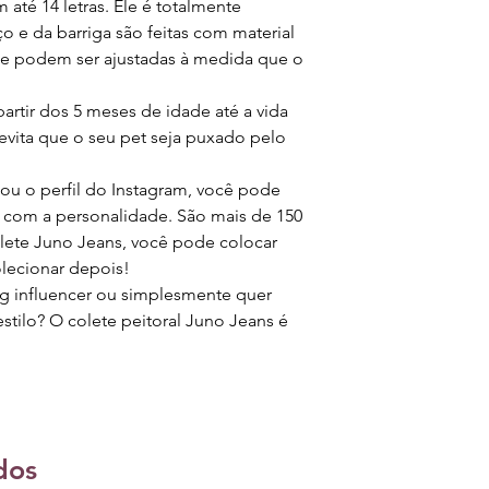
 até 14 letras. Ele é totalmente
ço e da barriga são feitas com material
r e podem ser ajustadas à medida que o
partir dos 5 meses de idade até a vida
e evita que o seu pet seja puxado pelo
u o perfil do Instagram, você pode
 com a personalidade. São mais de 150
lete Juno Jeans, você pode colocar
olecionar depois!
g influencer ou simplesmente quer
estilo? O colete peitoral Juno Jeans é
dos