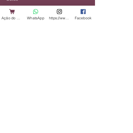
Alimentação
Acessórios
Ação do Cliente
WhatsApp
https://www.instagram.com/shopbicharadap
Facebook
Veterinário
Serviços
Institucional
Nossa História
Contato
Entregas e Devoluções
Política da Loja
Receba dicas e ofertas