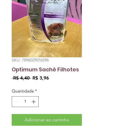
SKU: 7896029016596
Optimum Sachê Filhotes
Preço
Preço
 R$ 4,40 
R$ 3,96
normal
promocional
Quantidade
*
Adicionar ao carrinho