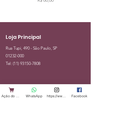
R$ 60,00
Loja Principal
Rua Tupi, 490 - São Paulo, SP
01232-000
Tel:
(11) 93150-7808
Mapa do Site
Ação do Cliente
WhatsApp
https://www.instagram.com/shopbicharadap
Facebook
Cães
Gatos
Alimentação
Acessórios