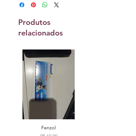
Produtos
relacionados
Fenzol
Bio fog clássicos c
Preço