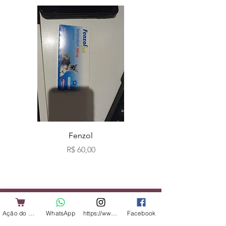
Fenzol
Bio fog clássicos c
Preço
R$ 60,00
Loja Principal
Ação do Cliente
WhatsApp
https://www.instagram.com/shopbicharadap
Facebook