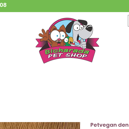
808
CESSÓRIOS
BRINQUEDOS
COLEIRAS
HIGIENE
VETER
Petvegan dent