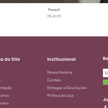
Visualização rápida
Fenzol
Preço
R$ 60,00
Re
a do Site
Institucional
Nossa História
s
Contato
entação
Entregas e Devoluções
órios
Política da Loja
Ju
inário