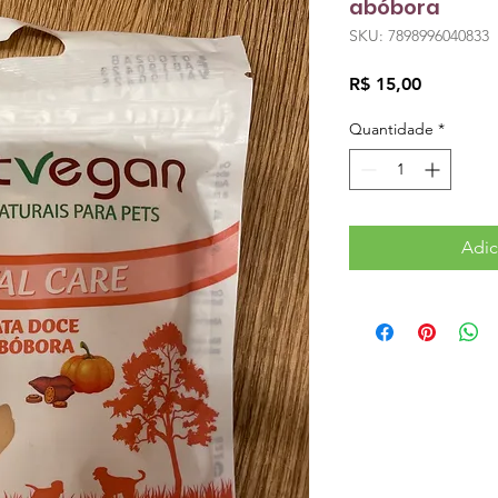
abóbora
SKU: 7898996040833
Preço
R$ 15,00
Quantidade
*
Adic