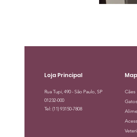
Loja Principal
Map
Rua Tupi, 490 - São Paulo, SP
Cães
01232-000
Gato
Tel: (11) 93150-7808
Alim
Acess
Veter