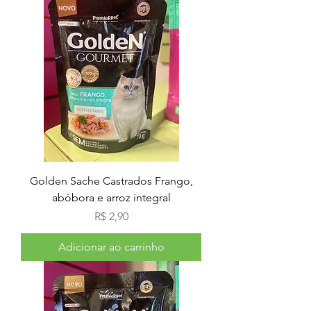
Golden Sache Castrados Frango,
abóbora e arroz integral
Preço
R$ 2,90
Adicionar ao carrinho