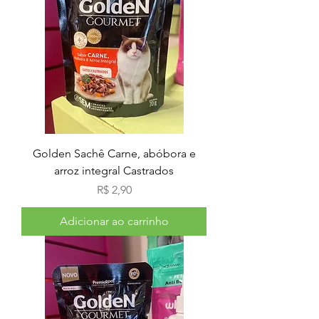
Golden Sachê Carne, abóbora e
arroz integral Castrados
Preço
R$ 2,90
Adicionar ao carrinho