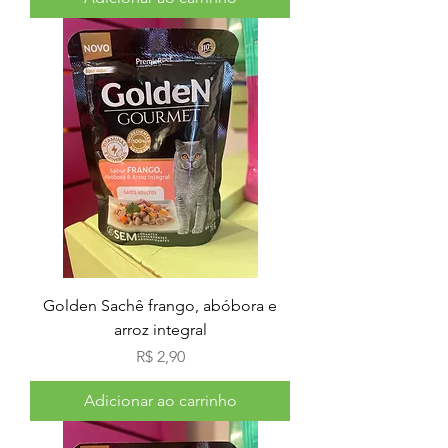
Golden Sachê frango, abóbora e
arroz integral
Preço
R$ 2,90
Adicionar ao carrinho