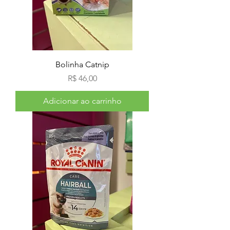
Bolinha Catnip
Preço
R$ 46,00
Adicionar ao carrinho