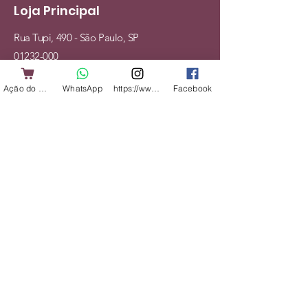
Loja Principal
Rua Tupi, 490 - São Paulo, SP
01232-000
Tel:
(11) 93150-7808
Ação do Cliente
WhatsApp
https://www.instagram.com/shopbicharadap
Facebook
Mapa do Site
Cães
Gatos
Alimentação
Acessórios
Veterinário
Serviços