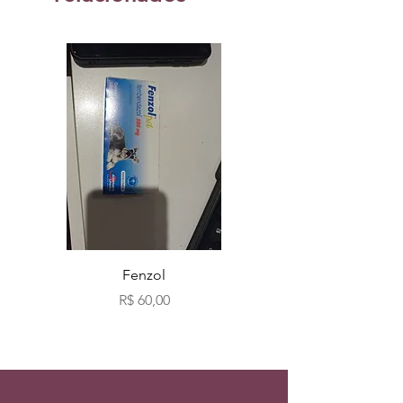
Fenzol
Bio fog clássicos c
Preço
R$ 60,00