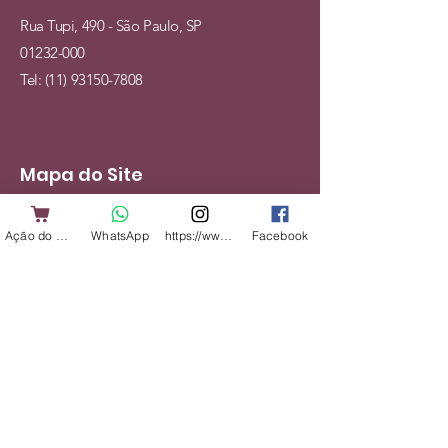
Rua Tupi, 490 - São Paulo, SP
01232-000
Tel:
(11) 93150-7808
Mapa do Site
Cães
Ação do Cliente
WhatsApp
https://www.instagram.com/shopbicharadap
Facebook
Gatos
Alimentação
Acessórios
Veterinário
Serviços
Institucional