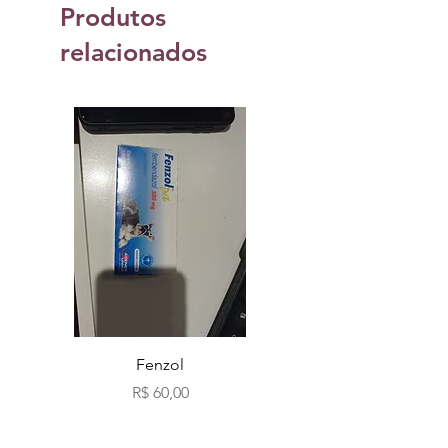
Produtos
relacionados
Fenzol
Bio fog clássicos c
Preço
R$ 60,00