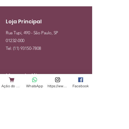
Loja Principal
Rua Tupi, 490 - São Paulo, SP
01232-000
Tel:
(11) 93150-7808
Mapa do Site
Ação do Cliente
WhatsApp
https://www.instagram.com/shopbicharadap
Facebook
Cães
Gatos
Alimentação
Acessórios
Veterinário