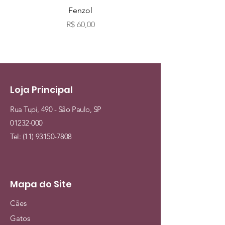
Fenzol
Bio fog clássicos c
Preço
R$ 60,00
Loja Principal
Rua Tupi, 490 - São Paulo, SP
01232-000
Tel:
(11) 93150-7808
Mapa do Site
Cães
Gatos