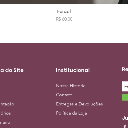
Visualização rápida
Fenzol
Preço
R$ 60,00
Re
a do Site
Institucional
Nossa História
s
Contato
entação
Entregas e Devoluções
órios
Política da Loja
Ju
inário