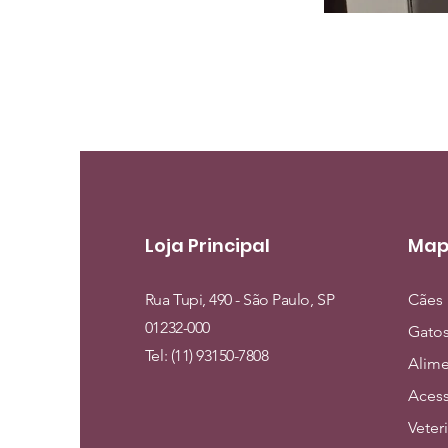
Loja Principal
Map
Rua Tupi, 490 - São Paulo, SP
Cães
01232-000
Gato
Tel: (11) 93150-7808
Alim
Acess
Veter