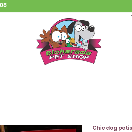
808
CESSÓRIOS
BRINQUEDOS
COLEIRAS
HIGIENE
VETER
Chic dog peti