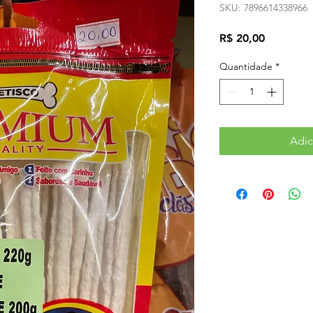
SKU: 7896614338966
Preço
R$ 20,00
Quantidade
*
Adic