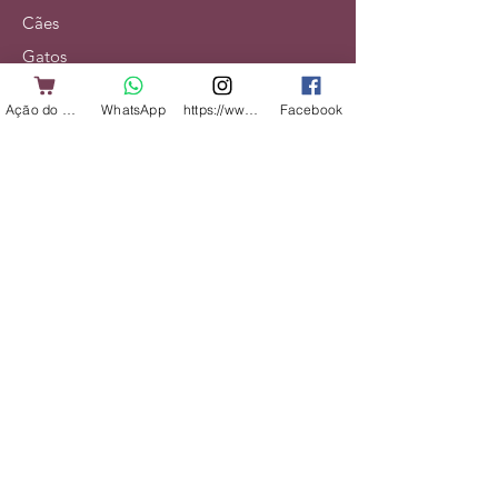
Cães
Gatos
Alimentação
Ação do Cliente
WhatsApp
https://www.instagram.com/shopbicharadap
Facebook
Acessórios
Veterinário
Serviços
Institucional
Nossa História
Contato
Entregas e Devoluções
Política da Loja