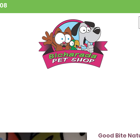
808
CESSÓRIOS
BRINQUEDOS
COLEIRAS
HIGIENE
VETER
Good Bite Nat