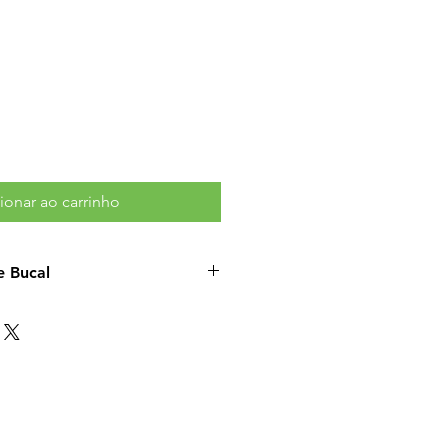
ionar ao carrinho
e Bucal
inada