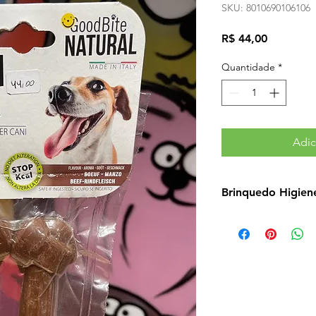
SKU: 8010690106106
Preço
R$ 44,00
Quantidade
*
Adic
Brinquedo Higien
Validade Indeterm