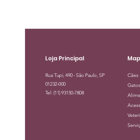
Loja Principal
Map
Rua Tupi, 490 - São Paulo, SP
Cães
01232-000
Gato
Tel: (11) 93150-7808
Alim
Acess
Veter
Servi