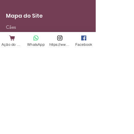
Mapa do Site
Cães
Gatos
Ação do Cliente
WhatsApp
https://www.instagram.com/shopbicharadap
Facebook
Alimentação
Acessórios
Veterinário
Serviços
Institucional
Nossa História
Contato
Entregas e Devoluções
Política da Loja