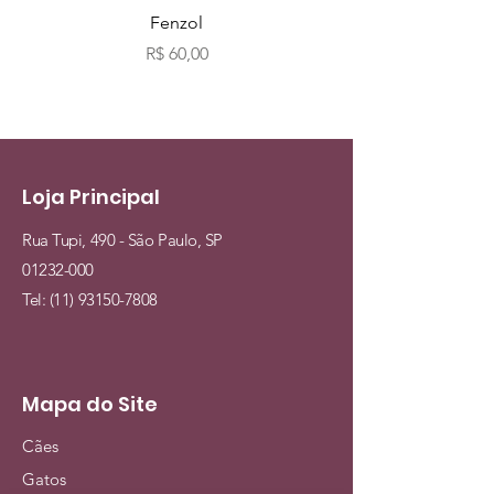
Fenzol
Bio fog clássicos c
Preço
R$ 60,00
Loja Principal
Rua Tupi, 490 - São Paulo, SP
01232-000
Tel:
(11) 93150-7808
Mapa do Site
Cães
Gatos