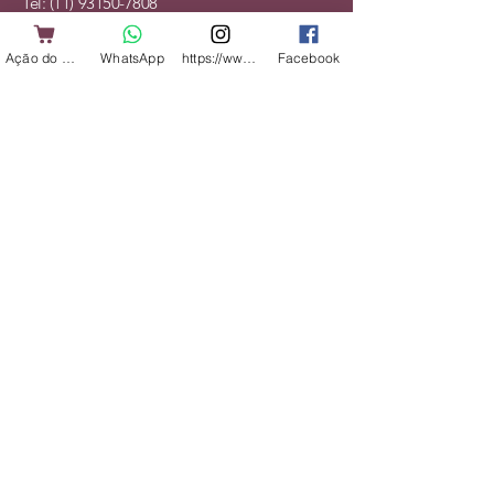
Tel:
(11) 93150-7808
Ação do Cliente
WhatsApp
https://www.instagram.com/shopbicharadap
Facebook
Mapa do Site
Cães
Gatos
Alimentação
Acessórios
Veterinário
Serviços
Institucional
Nossa História
Contato