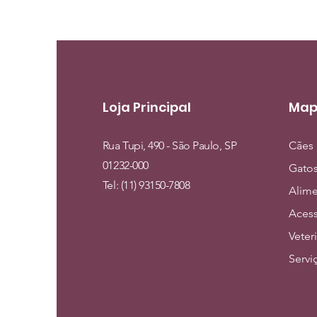
Loja Principal
Map
Rua Tupi, 490 - São Paulo, SP
Cães
01232-000
Gato
Tel: (11) 93150-7808
Alim
Acess
Veter
Servi