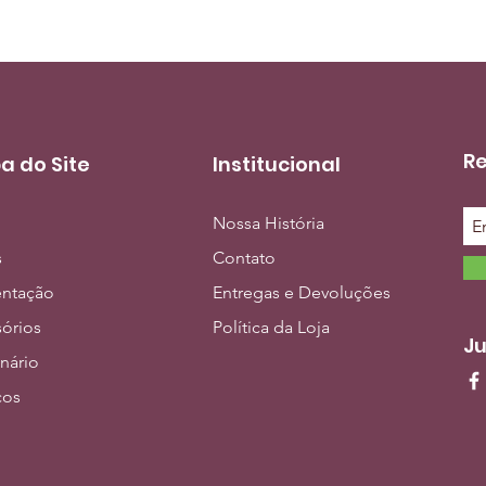
Re
a do Site
Institucional
Nossa História
s
Contato
entação
Entregas e Devoluções
órios
Política da Loja
Ju
inário
ços