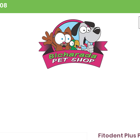
808
CESSÓRIOS
BRINQUEDOS
COLEIRAS
HIGIENE
VETER
Fitodent Plus 