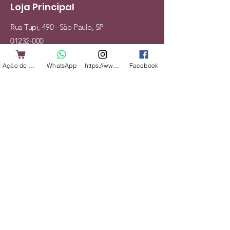
Loja Principal
Rua Tupi, 490 - São Paulo, SP
01232-000
Tel:
(11) 93150-7808
Ação do Cliente
WhatsApp
https://www.instagram.com/shopbicharadap
Facebook
Mapa do Site
Cães
Gatos
Alimentação
Acessórios
Veterinário
Serviços