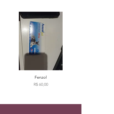
Fenzol
Bio fog clássicos c
Preço
R$ 60,00