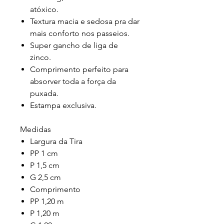
atóxico.
Textura macia e sedosa pra dar
mais conforto nos passeios.
Super gancho de liga de
zinco.
Comprimento perfeito para
absorver toda a força da
puxada.
Estampa exclusiva.
Medidas
Largura da Tira
PP 1 cm
P 1,5 cm
G 2,5 cm
Comprimento
PP 1,20 m
P 1,20 m