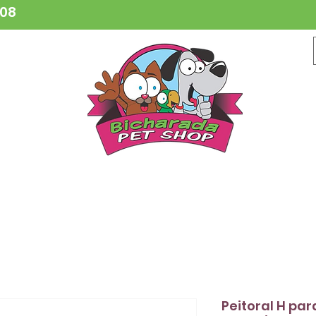
808
CESSÓRIOS
BRINQUEDOS
COLEIRAS
HIGIENE
VETER
Peitoral H pa