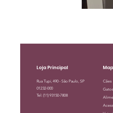
Loja Principal
Map
Rua Tupi, 490 - São Paulo, SP
Cães
01232-000
Gato
Tel: (11) 93150-7808
Alim
Acess