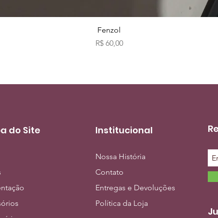
Visualização rápida
Fenzol
Preço
R$ 60,00
Re
a do Site
Institucional
Nossa História
s
Contato
entação
Entregas e Devoluções
órios
Política da Loja
Ju