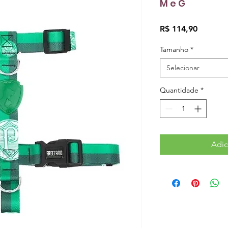
M e G
Preço
R$ 114,90
Tamanho
*
Selecionar
Quantidade
*
Adic