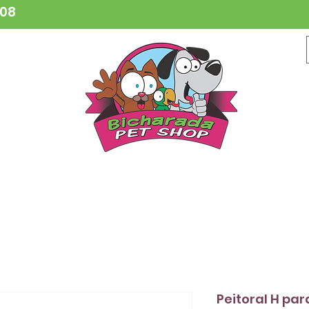
808
CESSÓRIOS
BRINQUEDOS
COLEIRAS
HIGIENE
VETER
Peitoral H pa