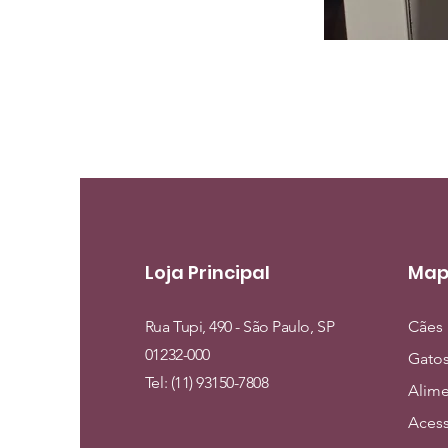
Loja Principal
Map
Rua Tupi, 490 - São Paulo, SP
Cães
01232-000
Gato
Tel: (11) 93150-7808
Alim
Acess