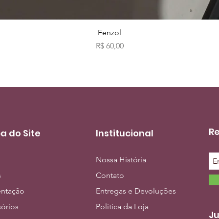
Visualização rápida
Fenzol
Preço
R$ 60,00
Re
a do Site
Institucional
Nossa História
s
Contato
entação
Entregas e Devoluções
órios
Política da Loja
Ju