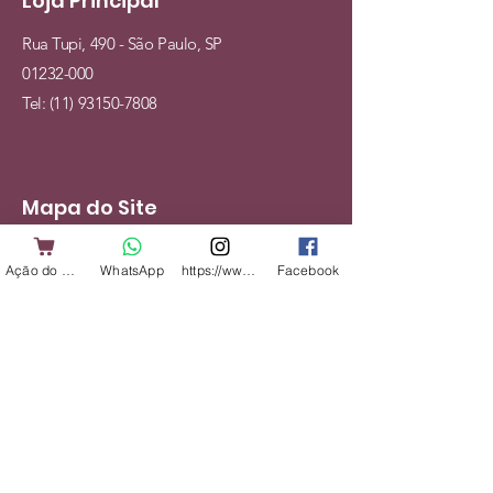
Loja Principal
Rua Tupi, 490 - São Paulo, SP
01232-000
Tel:
(11) 93150-7808
Mapa do Site
Cães
Ação do Cliente
WhatsApp
https://www.instagram.com/shopbicharadap
Facebook
Gatos
Alimentação
Acessórios
Veterinário
Serviços