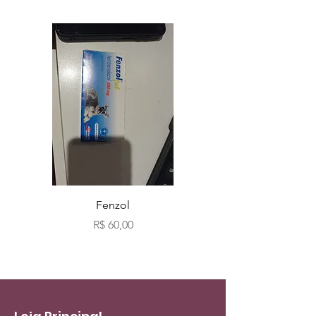
Fenzol
Bio fog clássicos c
Preço
R$ 60,00