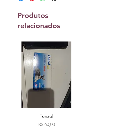
Produtos
relacionados
Fenzol
Bio fog clássicos c
Preço
R$ 60,00