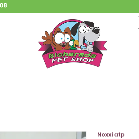
808
CESSÓRIOS
BRINQUEDOS
COLEIRAS
HIGIENE
VETER
Noxxi atp