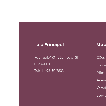
Loja Principal
Map
Rua Tupi, 490 - São Paulo, SP
Cães
01232-000
Gato
Tel: (11) 93150-7808
Alim
Acess
Veter
Servi