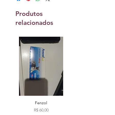
Produtos
relacionados
Fenzol
Bio fog clássicos c
Preço
R$ 60,00