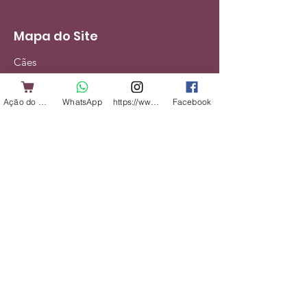
Mapa do Site
Cães
Gatos
Ação do Cliente
WhatsApp
https://www.instagram.com/shopbicharadap
Facebook
Alimentação
Acessórios
Veterinário
Serviços
Institucional
Nossa História
Contato
Entregas e Devoluções
Política da Loja