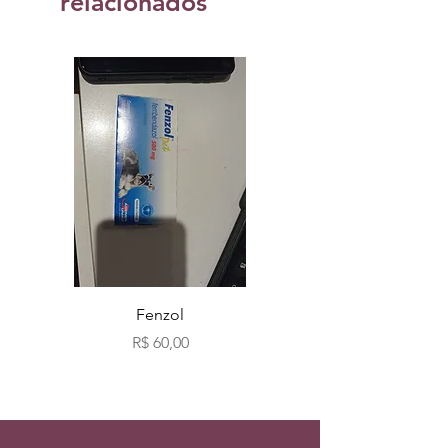
relacionados
Fenzol
Bio fog clássicos c
Preço
R$ 60,00