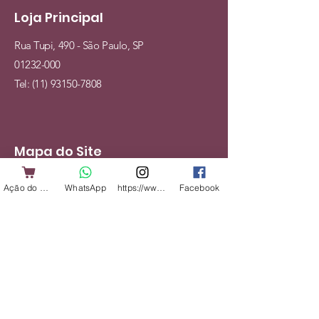
Loja Principal
Rua Tupi, 490 - São Paulo, SP
01232-000
Tel:
(11) 93150-7808
Mapa do Site
Cães
Ação do Cliente
WhatsApp
https://www.instagram.com/shopbicharadap
Facebook
Gatos
Alimentação
Acessórios
Veterinário
Serviços