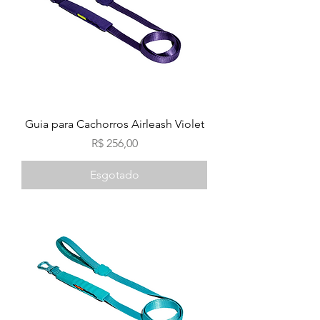
Guia para Cachorros Airleash Violet
Preço
R$ 256,00
Esgotado