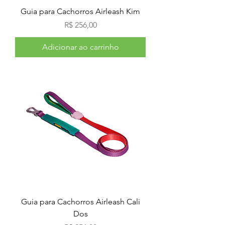
Guia para Cachorros Airleash Kim
Preço
R$ 256,00
Adicionar ao carrinho
Guia para Cachorros Airleash Cali
Dos