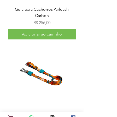
Guia para Cachorros Airleash
Carbon
Preço
R$ 256,00
Adicionar ao carrinho
Guia para cachorros Pato Donald M