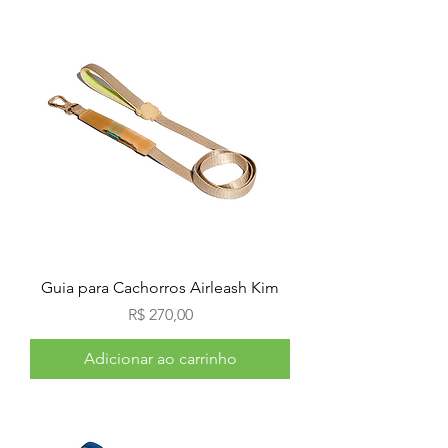
Guia para Cachorros Airleash Kim
Preço
R$ 270,00
Adicionar ao carrinho