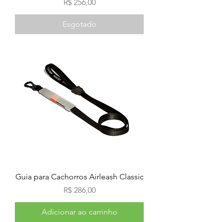
Preço
R$ 256,00
Esgotado
Guia para Cachorros Airleash Classic
Preço
R$ 286,00
Adicionar ao carrinho