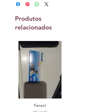
Produtos
relacionados
Fenzol
Bio fog clássicos c