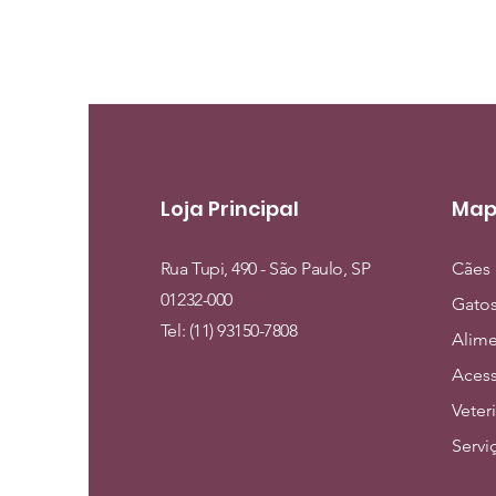
Loja Principal
Map
Rua Tupi, 490 - São Paulo, SP
Cães
01232-000
Gato
Tel: (11) 93150-7808
Alim
Acess
Veter
Servi