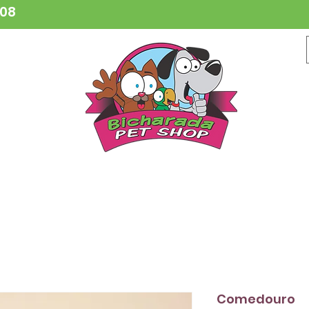
808
CESSÓRIOS
BRINQUEDOS
COLEIRAS
HIGIENE
VETER
Comedouro