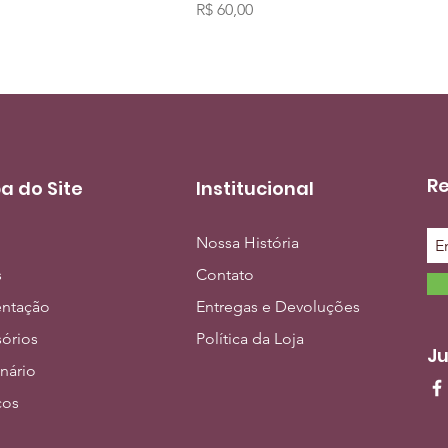
Preço
R$ 60,00
Re
a do Site
Institucional
Nossa História
s
Contato
entação
Entregas e Devoluções
órios
Política da Loja
Ju
inário
ços