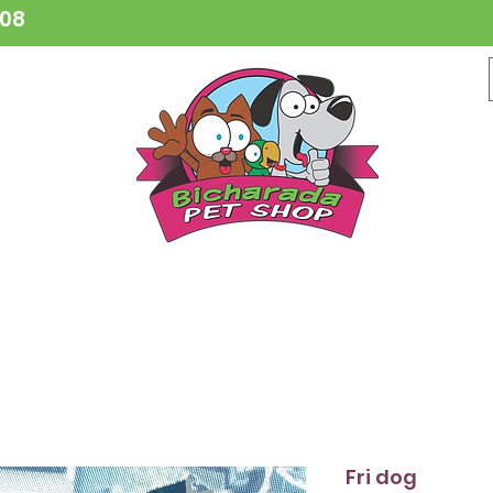
808
CESSÓRIOS
BRINQUEDOS
COLEIRAS
HIGIENE
VETER
Fri dog