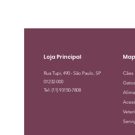
Loja Principal
Map
Rua Tupi, 490 - São Paulo, SP
Cães
01232-000
Gato
Tel: (11) 93150-7808
Alim
Acess
Veter
Servi