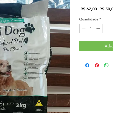
Preço
 R$ 62,00 
R$ 50,
normal
Quantidade
*
Adic