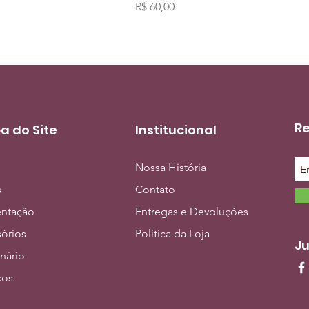
Preço
R$ 60,00
Re
a do Site
Institucional
Nossa História
s
Contato
entação
Entregas e Devoluções
órios
Política da Loja
Ju
inário
ços