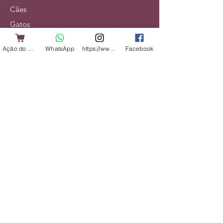
Cães
Gatos
Alimentação
Ação do Cliente
WhatsApp
https://www.instagram.com/shopbicharadap
Facebook
Acessórios
Veterinário
Serviços
Institucional
Nossa História
Contato
Entregas e Devoluções
Política da Loja