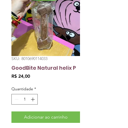
SKU: 8010690114033
GoodBite Natural helix P
Preço
R$ 24,00
Quantidade
*
Adicionar ao carrinho